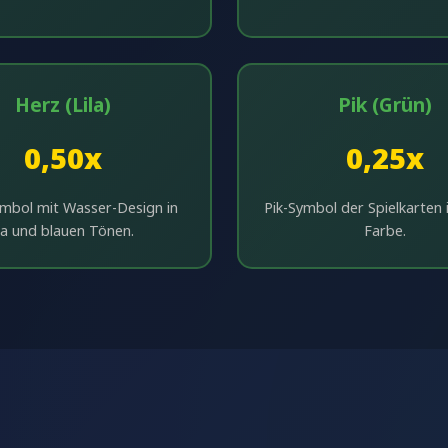
Herz (Lila)
Pik (Grün)
0,50x
0,25x
mbol mit Wasser-Design in
Pik-Symbol der Spielkarten 
ila und blauen Tönen.
Farbe.