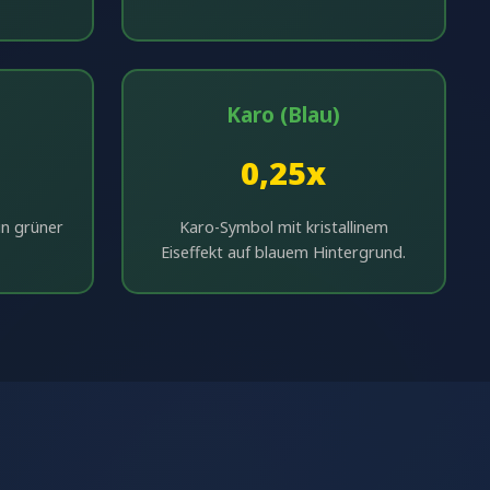
Karo (Blau)
0,25x
in grüner
Karo-Symbol mit kristallinem
Eiseffekt auf blauem Hintergrund.