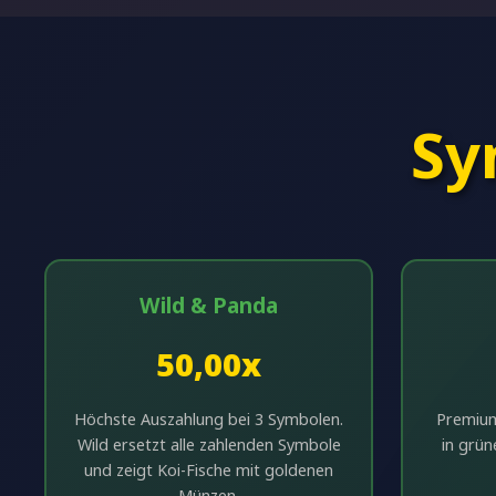
Sy
Wild & Panda
50,00x
Höchste Auszahlung bei 3 Symbolen.
Premium
Wild ersetzt alle zahlenden Symbole
in grün
und zeigt Koi-Fische mit goldenen
Münzen.