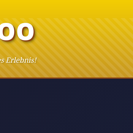
BOO
s Erlebnis!