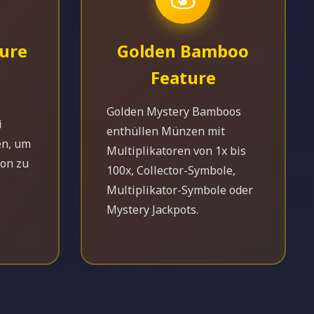
ure
Golden Bamboo
Feature
Golden Mystery Bamboos
i
enthüllen Münzen mit
en, um
Multiplikatoren von 1x bis
on zu
100x, Collector-Symbole,
Multiplikator-Symbole oder
Mystery Jackpots.