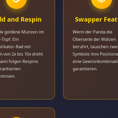
ld and Respin
Swapper Feat
e goldene Münzen im
Wenn der Panda die
Topf. Ein
Oberseite der Walzen
likator-Rad mit
berührt, tauschen zwe
 von 2x bis 10x dreht
Symbole ihre Position
dann folgen Respins
eine Gewinnkombinati
rantierten
garantieren.
nlinien.