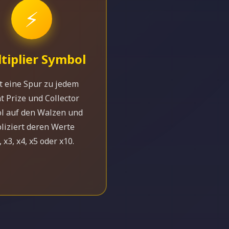
⚡
tiplier Symbol
t eine Spur zu jedem
t Prize und Collector
l auf den Walzen und
liziert deren Werte
, x3, x4, x5 oder x10.