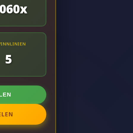
.060x
INNLINIEN
5
LEN
ELEN